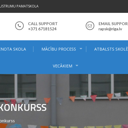
AUSTRUMU PAMATSKOLA
CALL SUPPORT
EMAIL SUPPO
+371 67181524
rapsk@riga.lv
ENOTA SKOLA
MĀCĪBU PROCESS
ATBALSTS SKOL
VECĀKIEM
 KONKURSS
Konkurss