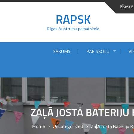
Skip
RĪGAS 
to
RAPSK
content
Rīgas Austrumu pamatskola
SĀKUMS
PAR SKOLU
VI
ZAĻĀ JOSTA BATERIJU
Home
>
Uncategorized
>
Zaļā Josta Bateriju 