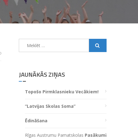
Meklēt:
0
JAUNĀKĀS ZIŅAS
Topošo Pirmklasnieku Vecākiem!
“Latvijas Skolas Soma”
Ēdināšana
Rīgas Austrumu Pamatskolas
Pasākumi