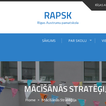
Skip
RĪGAS 
to
RAPSK
content
Rīgas Austrumu pamatskola
SĀKUMS
PAR SKOLU
VI
MĀCĪŠĀNĀS STRATĒĢI
Home
>
Mācīšānās Stratēģija