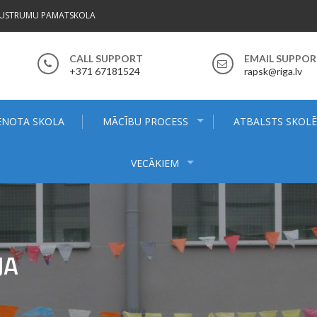
AUSTRUMU PAMATSKOLA
CALL SUPPORT
EMAIL SUPPO
+371 67181524
rapsk@riga.lv
ENOTA SKOLA
MĀCĪBU PROCESS
ATBALSTS SKOL
VECĀKIEM
JA