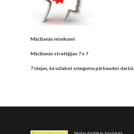
Mācīšanās ieteikumi
Mācīšanās stratēģijas 7 x 7
7 idejas, kā uzlabot sniegumu pārbaudes darbā
Skolas darbības tiesiskais