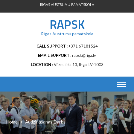
Skip
RĪGAS AUSTRUMU PAMATSKOLA
to
content
RAPSK
Rīgas Austrumu pamatskola
CALL SUPPORT
+371 67181524
EMAIL SUPPORT
rapsk@riga.lv
LOCATION
Viļānu iela 13, Rīga, LV-1003
Home
>
Audzināšanas Darbs