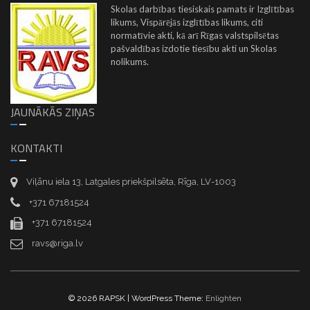
Skolas darbības tiesiskais pamats ir Izglītības
likums, Vispārējās izglītības likums, citi
normatīvie akti, kā arī Rīgas valstspilsētas
pašvaldības izdotie tiesību akti un Skolas
nolikums.
JAUNĀKĀS ZIŅAS
KONTAKTI
Viļānu iela 13, Latgales priekšpilsēta, Rīga, LV-1003
+371 67181524
+371 67181524
ravs@riga.lv
© 2026 RAPSK | WordPress Theme:
Enlighten