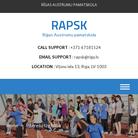
Skip
RĪGAS AUSTRUMU PAMATSKOLA
to
content
RAPSK
Rīgas Austrumu pamatskola
CALL SUPPORT
+371 67181524
EMAIL SUPPORT
rapsk@riga.lv
LOCATION
Viļānu iela 13, Rīga, LV-1003
Home
>
Interešu Izglītība