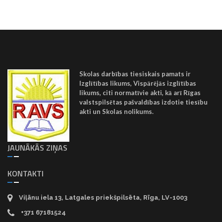
Skolas darbības tiesiskais pamats ir
Izglītības likums, Vispārējās izglītības
likums, citi normatīvie akti, kā arī Rīgas
valstspilsētas pašvaldības izdotie tiesību
akti un Skolas nolikums.
JAUNĀKĀS ZIŅAS
KONTAKTI
Viļānu iela 13, Latgales priekšpilsēta, Rīga, LV-1003
+371 67181524