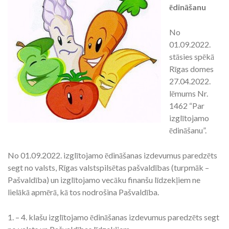
ēdināšanu
No
01.09.2022.
stāsies spēkā
Rīgas domes
27.04.2022.
lēmums Nr.
1462 “Par
izglītojamo
ēdināšanu”.
No 01.09.2022. izglītojamo ēdināšanas izdevumus paredzēts
segt no valsts, Rīgas valstspilsētas pašvaldības (turpmāk –
Pašvaldība) un izglītojamo vecāku finanšu līdzekļiem ne
lielākā apmērā, kā tos nodrošina Pašvaldība.
1. – 4. klašu izglītojamo ēdināšanas izdevumus paredzēts segt