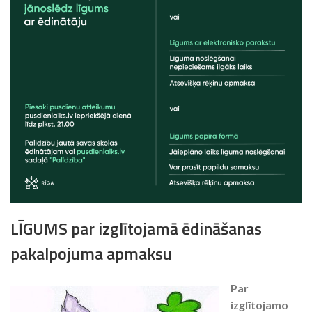
LĪGUMS par izglītojamā ēdināšanas
pakalpojuma apmaksu
Par
izglītojamo