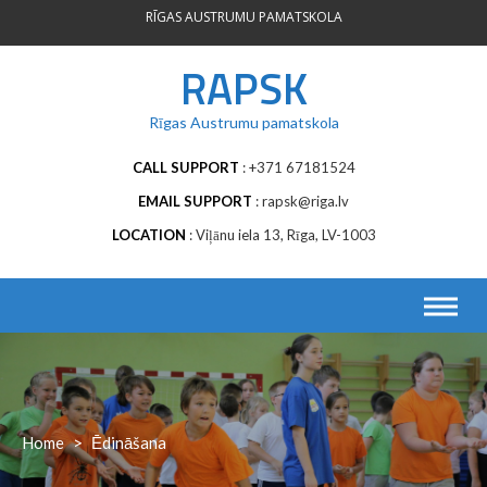
Skip
RĪGAS AUSTRUMU PAMATSKOLA
to
content
RAPSK
Rīgas Austrumu pamatskola
CALL SUPPORT
+371 67181524
EMAIL SUPPORT
rapsk@riga.lv
LOCATION
Viļānu iela 13, Rīga, LV-1003
Home
>
Ēdināšana