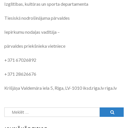
Izglītības, kultūras un sporta departamenta
Tiesiskā nodrošinājuma pārvaldes
Iepirkumu nodaļas vadītāja –
pārvaldes priekšnieka vietniece
+371 67026892
+371 28626676
Krišjāņa Valdemāra iela 5, Rīga, LV-1010 iksd.riga.lv riga.lv
Meklēt: