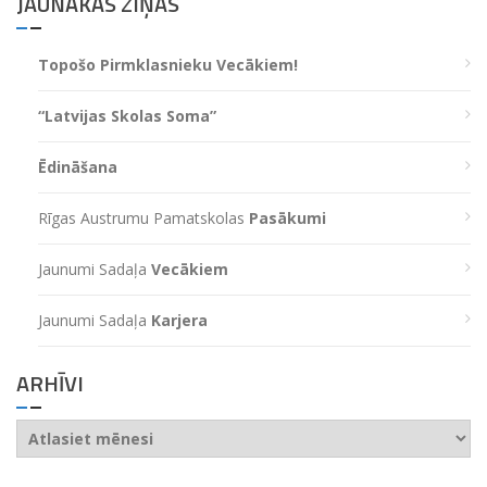
JAUNĀKĀS ZIŅAS
Topošo Pirmklasnieku Vecākiem!
“Latvijas Skolas Soma”
Ēdināšana
Rīgas Austrumu Pamatskolas
Pasākumi
Jaunumi Sadaļa
Vecākiem
Jaunumi Sadaļa
Karjera
ARHĪVI
Arhīvi