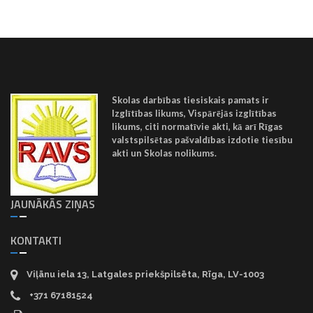
Skolas darbības tiesiskais pamats ir
Izglītības likums, Vispārējās izglītības
likums, citi normatīvie akti, kā arī Rīgas
valstspilsētas pašvaldības izdotie tiesību
akti un Skolas nolikums.
JAUNĀKĀS ZIŅAS
KONTAKTI
Viļānu iela 13, Latgales priekšpilsēta, Rīga, LV-1003
+371 67181524