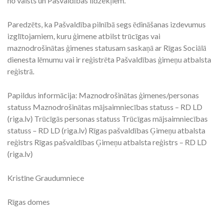
no valsts un Pašvaldības līdzekļiem.
Paredzēts, ka Pašvaldība pilnībā segs ēdināšanas izdevumus
izglītojamiem, kuru ģimene atbilst trūcīgas vai
maznodrošinātas ģimenes statusam saskaņā ar Rīgas Sociālā
dienesta lēmumu vai ir reģistrēta Pašvaldības ģimeņu atbalsta
reģistrā.
Papildus informācija: Maznodrošinātas ģimenes/personas
statuss Maznodrošinātas mājsaimniecības statuss – RD LD
(riga.lv) Trūcīgās personas statuss Trūcīgas mājsaimniecības
statuss – RD LD (riga.lv) Rīgas pašvaldības Ģimeņu atbalsta
reģistrs Rīgas pašvaldības Ģimeņu atbalsta reģistrs – RD LD
(riga.lv)
Kristīne Graudumniece
Rīgas domes