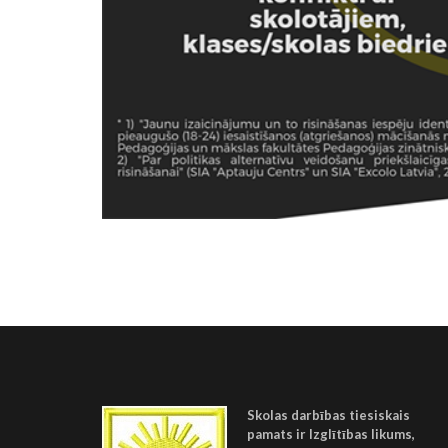
Skolas darbības tiesiskais
pamats ir Izglītības likums,