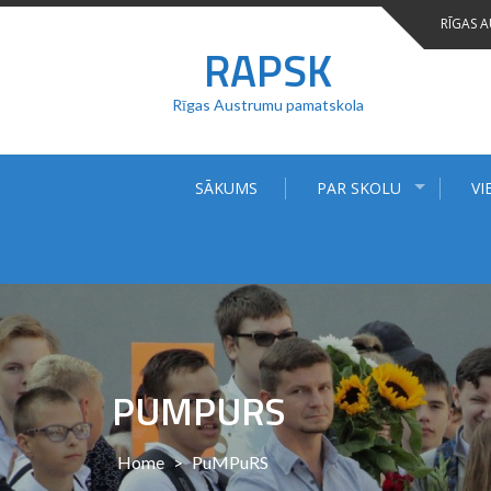
Skip
RĪGAS 
to
RAPSK
content
Rīgas Austrumu pamatskola
SĀKUMS
PAR SKOLU
VI
PUMPURS
Home
>
PuMPuRS