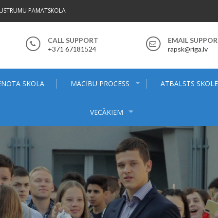
AUSTRUMU PAMATSKOLA
CALL SUPPORT
EMAIL SUPPO
+371 67181524
rapsk@riga.lv
ENOTA SKOLA
MĀCĪBU PROCESS
ATBALSTS SKOL
VECĀKIEM