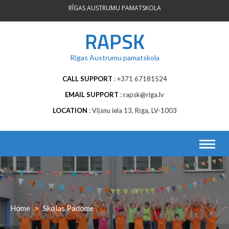
Skip
RĪGAS AUSTRUMU PAMATSKOLA
to
content
RAPSK
Rīgas Austrumu pamatskola
CALL SUPPORT
+371 67181524
EMAIL SUPPORT
rapsk@riga.lv
LOCATION
Viļānu iela 13, Rīga, LV-1003
Home
>
Skolas Padome