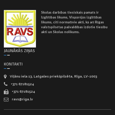
Skolas darbības tiesiskais pamats ir
Izglītības likums, Vispārējās izglītības
likums, citi normatīvie akti, kā arī Rīgas
valstspilsētas pašvaldības izdotie tiesību
akti un Skolas nolikums.
JAUNĀKĀS ZIŅAS
KONTAKTI
Viļānu iela 13, Latgales priekšpilsēta, Rīga, LV-1003
+371 67181524
+371 67181524
ravs@riga.lv