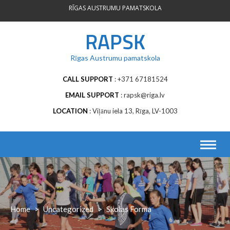
Skip
RĪGAS AUSTRUMU PAMATSKOLA
to
content
RAPSK
Rīgas Austrumu pamatskola
CALL SUPPORT
+371 67181524
EMAIL SUPPORT
rapsk@riga.lv
LOCATION
Viļānu iela 13, Rīga, LV-1003
Home
>
Uncategorized
>
Skolas Forma