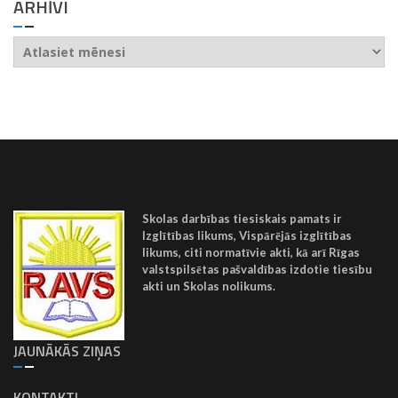
ARHĪVI
Arhīvi
Skolas darbības tiesiskais pamats ir
Izglītības likums, Vispārējās izglītības
likums, citi normatīvie akti, kā arī Rīgas
valstspilsētas pašvaldības izdotie tiesību
akti un Skolas nolikums.
JAUNĀKĀS ZIŅAS
KONTAKTI