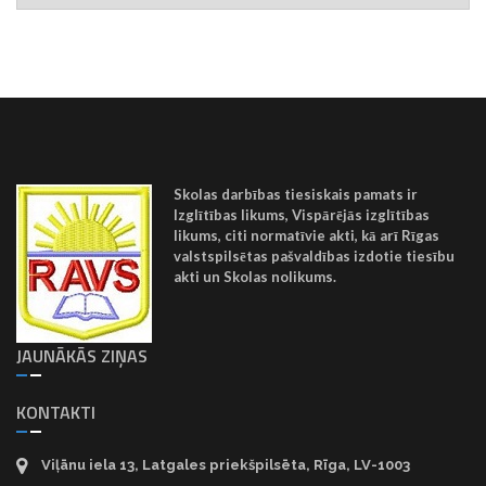
Skolas darbības tiesiskais pamats ir
Izglītības likums, Vispārējās izglītības
likums, citi normatīvie akti, kā arī Rīgas
valstspilsētas pašvaldības izdotie tiesību
akti un Skolas nolikums.
JAUNĀKĀS ZIŅAS
KONTAKTI
Viļānu iela 13, Latgales priekšpilsēta, Rīga, LV-1003