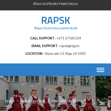
Skip
RĪGAS AUSTRUMU PAMATSKOLA
to
content
RAPSK
Rīgas Austrumu pamatskola
CALL SUPPORT
+371 67181524
EMAIL SUPPORT
rapsk@riga.lv
LOCATION
Viļānu iela 13, Rīga, LV-1003
Home
>
Uncategorized
>
Internets Un Bērns