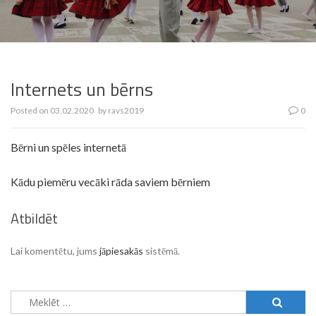
Internets un bērns
Posted on
03.02.2020
by
ravs2019
0
Bērni un spēles internetā
Kādu piemēru vecāki rāda saviem bērniem
Atbildēt
Lai komentētu, jums
jāpiesakās
sistēmā.
Meklēt: