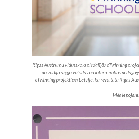
Rīgas Austrumu vidusskola piedalījās eTwinning proje
un vadīja angļu valodas un informātikas pedagogs 
eTwinning projektiem Latvijā, kā rezultātā Rīgas Au
Mēs lepojami