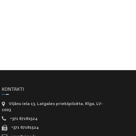
KONTAKTI
Viļānu iela 13, Latgales priekšpilsēta, Rīga, LV-
1003
+371 67181524
+371 67181524