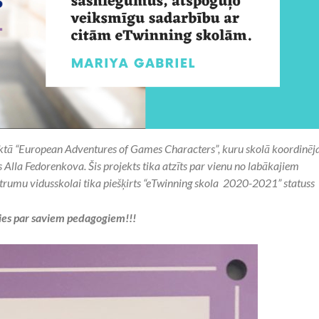
ktā “European Adventures of Games Characters”, kuru skolā koordinēj
Alla Fedorenkova. Šis projekts tika atzīts par vienu no labākajiem
strumu vidusskolai tika piešķirts “eTwinning skola 2020-2021” statuss
es par saviem pedagogiem!!!