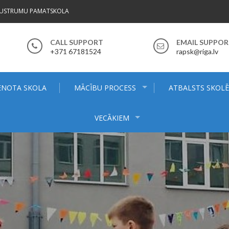
AUSTRUMU PAMATSKOLA
CALL SUPPORT
EMAIL SUPPO
+371 67181524
rapsk@riga.lv
ENOTA SKOLA
MĀCĪBU PROCESS
ATBALSTS SKOL
VECĀKIEM