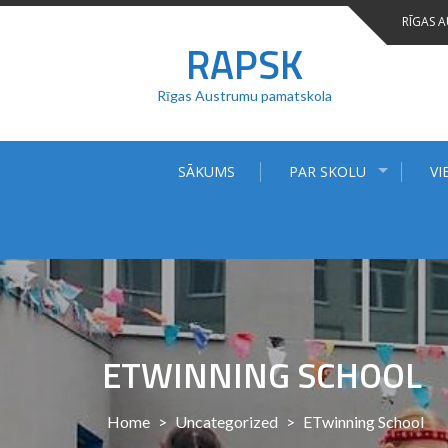
Skip
RĪGAS 
to
RAPSK
content
Rīgas Austrumu pamatskola
SĀKUMS
PAR SKOLU
VI
ETWINNING SCHOOL
Home
>
Uncategorized
>
ETwinning School