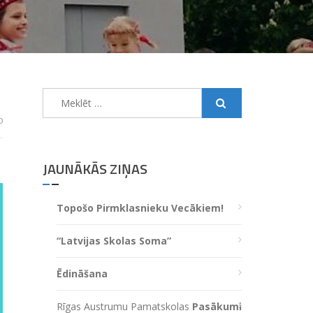
Meklēt:
0
JAUNĀKĀS ZIŅAS
Topošo Pirmklasnieku Vecākiem!
“Latvijas Skolas Soma”
Ēdināšana
Rīgas Austrumu Pamatskolas
Pasākumi