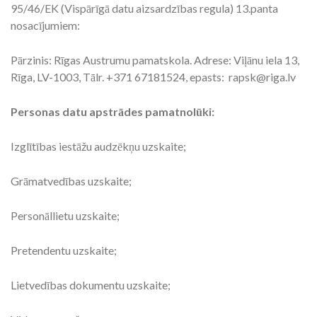
95/46/EK (Vispārīgā datu aizsardzības regula) 13.panta
nosacījumiem:
Pārzinis: Rīgas Austrumu pamatskola. Adrese: Viļānu iela 13,
Rīga, LV-1003, Tālr. +371 67181524, epasts: rapsk@riga.lv
Personas datu apstrādes pamatnolūki:
Izglītības iestāžu audzēkņu uzskaite;
Grāmatvedības uzskaite;
Personāllietu uzskaite;
Pretendentu uzskaite;
Lietvedības dokumentu uzskaite;