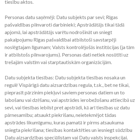
tiesību aktos.
Personas datu saņēmēji: Datu subjekts par sevi; Rīgas
pašvaldības pilnvaroti darbinieki; Apstrādātājs tikai tādā
apjomā, lai apstrādātājs varētu nodrošināt un sniegt
pakalpojumu Rīgas pašvaldībai atbilstoši savstarpēji
noslēgtajam līgumam; Valsts kontrolējošās institūcijas (ja tām
ir atbilstošs pilnvarojums). Personas dati netiek nosūtīti uz
trešajām valstīm vai starptautiskām organizācijām.
Datu subjekta tiesības: Datu subjekta tiesības nosaka un
regulē Vispārīgā datu aizsardzības regula, t.sk., bet ne tikai,
pieprasīt pārzinim piekļuvi saviem personas datiem un to
labošanu vai dzēšanu, vai apstrādes ierobežošanu attiecībā uz
sevi, vai tiesības iebilst pret apstrādi, kā arī tiesības uz datu
pārnesamību; atsaukt piekrišanu, neietekmējot tādas
apstrādes likumīgumu, kuras pamatā ir pirms atsaukuma
sniegta piekrišana; tiesības kontaktēties un iesniegt sūdzību
Datu aizsardzības speciālistam vai Datu valsts inspekcijai.