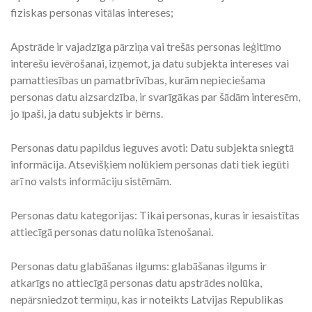
fiziskas personas vitālas intereses;
Apstrāde ir vajadzīga pārziņa vai trešās personas leģitīmo
interešu ievērošanai, izņemot, ja datu subjekta intereses vai
pamattiesības un pamatbrīvības, kurām nepieciešama
personas datu aizsardzība, ir svarīgākas par šādām interesēm,
jo īpaši, ja datu subjekts ir bērns.
Personas datu papildus ieguves avoti: Datu subjekta sniegtā
informācija. Atsevišķiem nolūkiem personas dati tiek iegūti
arī no valsts informāciju sistēmām.
Personas datu kategorijas: Tikai personas, kuras ir iesaistītas
attiecīgā personas datu nolūka īstenošanai.
Personas datu glabāšanas ilgums: glabāšanas ilgums ir
atkarīgs no attiecīgā personas datu apstrādes nolūka,
nepārsniedzot termiņu, kas ir noteikts Latvijas Republikas