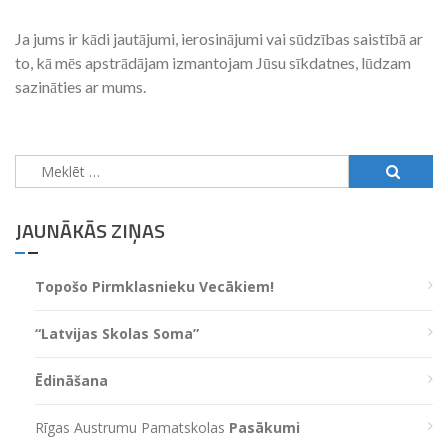
Ja jums ir kādi jautājumi, ierosinājumi vai sūdzības saistībā ar
to, kā mēs apstrādājam izmantojam Jūsu sīkdatnes, lūdzam
sazināties ar mums.
Meklēt:
JAUNĀKĀS ZIŅAS
Topošo Pirmklasnieku Vecākiem!
“Latvijas Skolas Soma”
Ēdināšana
Rīgas Austrumu Pamatskolas
Pasākumi