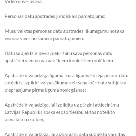
Video novērošana.
Personas datu apstrādes juridiskais pamatojums:
Mūsu veiktās personas datu apstrādes likumīgumu nosaka
vismaz viens no šādiem pamatojumiem:
Datu subjekts ir devis piekrišanu savu personas datu
apstrādei vienam vai vairākiem konkrētiem nolūkiem.
Apstrāde ir vajadzīga līguma, kura līgumslēdzēja puse ir datu
subjekts, izpildei vai pasākumu veikšanai pēc datu subjekta
pieprasījuma pirms līguma noslēgšanas;
Apstrāde ir vajadzīga, lai izpildītu uz pārzini attiecināmu
Latvijas Republikā spēkā esošo tiesību aktos noteikto
pienākumu izpildei;
Apstrāde ir vajadzīga, lai aizsargātu datu subjekta vai citas