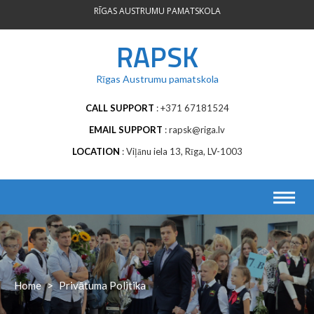
Skip
RĪGAS AUSTRUMU PAMATSKOLA
to
content
RAPSK
Rīgas Austrumu pamatskola
CALL SUPPORT
+371 67181524
EMAIL SUPPORT
rapsk@riga.lv
LOCATION
Viļānu iela 13, Rīga, LV-1003
Home
>
Privātuma Politika