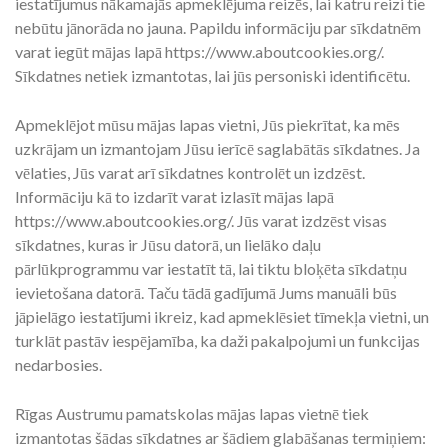
iestatījumus nākamajās apmeklējuma reizēs, lai katru reizi tie
nebūtu jānorāda no jauna. Papildu informāciju par sīkdatnēm
varat iegūt mājas lapā https://www.aboutcookies.org/.
Sīkdatnes netiek izmantotas, lai jūs personiski identificētu.
Apmeklējot mūsu mājas lapas vietni, Jūs piekrītat, ka mēs
uzkrājam un izmantojam Jūsu ierīcē saglabātās sīkdatnes. Ja
vēlaties, Jūs varat arī sīkdatnes kontrolēt un izdzēst.
Informāciju kā to izdarīt varat izlasīt mājas lapā
https://www.aboutcookies.org/. Jūs varat izdzēst visas
sīkdatnes, kuras ir Jūsu datorā, un lielāko daļu
pārlūkprogrammu var iestatīt tā, lai tiktu bloķēta sīkdatņu
ievietošana datorā. Taču tādā gadījumā Jums manuāli būs
jāpielāgo iestatījumi ikreiz, kad apmeklēsiet tīmekļa vietni, un
turklāt pastāv iespējamība, ka daži pakalpojumi un funkcijas
nedarbosies.
Rīgas Austrumu pamatskolas mājas lapas vietnē tiek
izmantotas šādas sīkdatnes ar šādiem glabāšanas termiņiem: