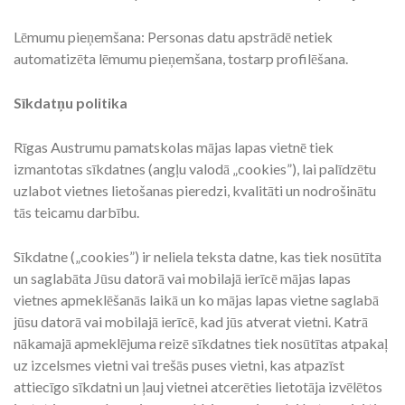
Lēmumu pieņemšana: Personas datu apstrādē netiek
automatizēta lēmumu pieņemšana, tostarp profilēšana.
Sīkdatņu politika
Rīgas Austrumu pamatskolas mājas lapas vietnē tiek
izmantotas sīkdatnes (angļu valodā „cookies”), lai palīdzētu
uzlabot vietnes lietošanas pieredzi, kvalitāti un nodrošinātu
tās teicamu darbību.
Sīkdatne („cookies”) ir neliela teksta datne, kas tiek nosūtīta
un saglabāta Jūsu datorā vai mobilajā ierīcē mājas lapas
vietnes apmeklēšanās laikā un ko mājas lapas vietne saglabā
jūsu datorā vai mobilajā ierīcē, kad jūs atverat vietni. Katrā
nākamajā apmeklējuma reizē sīkdatnes tiek nosūtītas atpakaļ
uz izcelsmes vietni vai trešās puses vietni, kas atpazīst
attiecīgo sīkdatni un ļauj vietnei atcerēties lietotāja izvēlētos